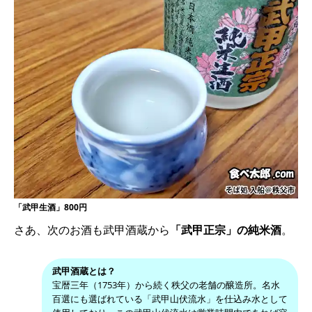
「武甲生酒」800円
さあ、次のお酒も武甲酒蔵から
「武甲正宗」の純米酒
。
武甲酒蔵とは？
宝暦三年（1753年）から続く秩父の老舗の醸造所。名水
百選にも選ばれている「武甲山伏流水」を仕込み水として