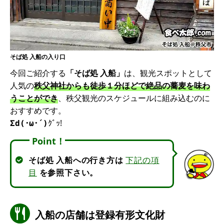
そば処 入船の入り口
今回ご紹介する
「そば処 入船」
は、観光スポットとして
人気の
秩父神社からも徒歩１分ほどで絶品の蕎麦を味わ
うことができ
、秩父観光のスケジュールに組み込むのに
おすすめです。
ｸﾞｯ!
Σd(･ω･´)
Point！
そば処 入船への行き方は
下記の項
目
を参照下さい。
入船の店舗は登録有形文化財