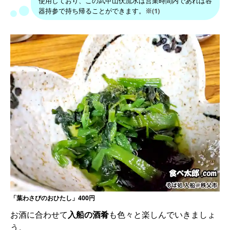
使用しており、この武甲山伏流水は営業時間内であれば容
器持参で持ち帰ることができます。
※(1)
「葉わさびのおひたし」400円
お酒に合わせて
入船の酒肴
も色々と楽しんでいきましょ
う。