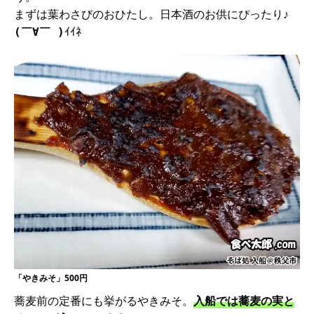
まずは葉わさびのおひたし。日本酒のお供にぴったり♪
ｲｲﾈ
(￣∀￣ )
「やきみそ」500円
蕎麦前の定番にも挙がるやきみそ。
入船では蕎麦の実と