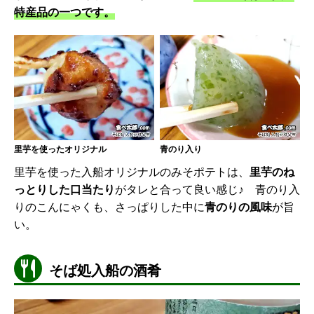
特産品の一つです。
里芋を使ったオリジナル
青のり入り
里芋を使った入船オリジナルのみそポテトは、
里芋のね
っとりした口当たり
がタレと合って良い感じ♪ 青のり入
りのこんにゃくも、さっぱりした中に
青のりの風味
が旨
い。
そば処入船の酒肴