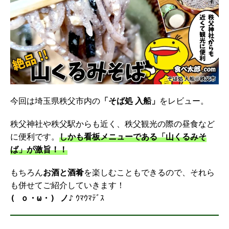
今回は埼玉県秩父市内の
「そば処 入船」
をレビュー。
秩父神社や秩父駅からも近く、秩父観光の際の昼食など
に便利です。
しかも看板メニューである「山くるみそ
ば」が激旨！！
もちろん
お酒と酒肴
を楽しむこともできるので、それら
も併せてご紹介していきます！
ｳﾏｳﾏﾃﾞｽ
( ｏ・ω・) ノ♪