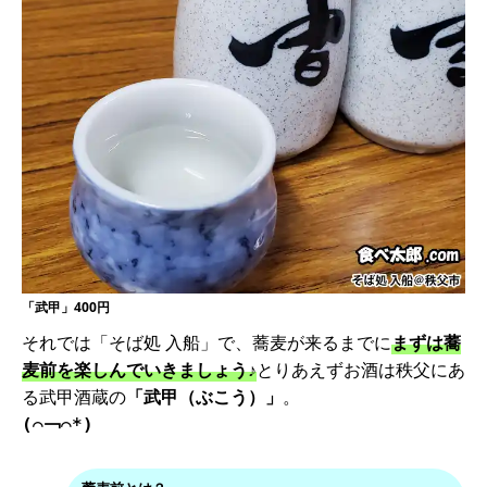
「武甲」400円
それでは「そば処 入船」で、蕎麦が来るまでに
まずは蕎
麦前を楽しんでいきましょう♪
とりあえずお酒は秩父にあ
る武甲酒蔵の
「武甲（ぶこう）」
。
(⌒￢⌒*)