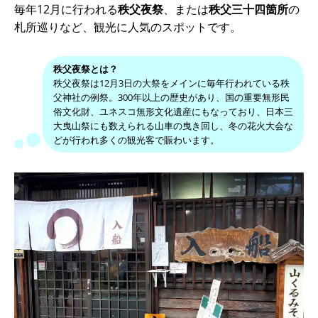
毎年12月に行われる
秩父夜祭
、または
秩父三十四箇所
の
札所巡りなど、観光に人気のスポットです。
秩父夜祭とは？
秩父夜祭は12月3日の大祭をメインに毎年行われている秩
父神社の例祭。300年以上の歴史があり、国の重要無形民
俗文化財、ユネスコ無形文化遺産にもなっており、日本三
大曳山祭にも数えられる山車の曳き回し、冬の花火大会な
どが行われ多くの観光客で賑わいます。