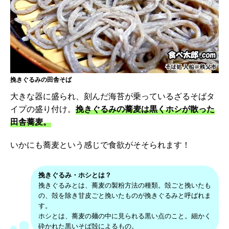
挽きぐるみの田舎そば
大きな器に盛られ、刻んだ海苔が乗っているざるそばタ
イプの盛り付け。
挽きぐるみの蕎麦は黒くホシが散った
田舎蕎麦。
いかにも蕎麦という感じで食欲がそそられます！
挽きぐるみ・ホシとは？
挽きぐるみとは、蕎麦の製粉方法の種類。殻ごと挽いたも
の、殻を除き甘皮ごと挽いたものが挽きぐるみと呼ばれま
す。
ホシとは、蕎麦の麺の中に見られる黒い点のこと。細かく
砕かれた黒いそば殻によるもの。