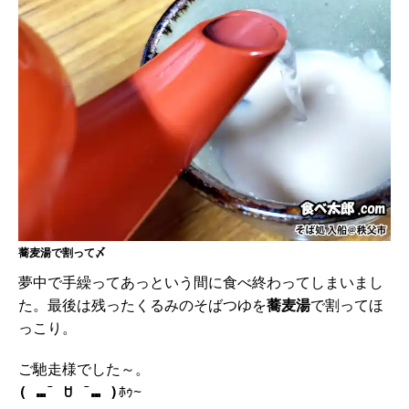
蕎麦湯で割って〆
夢中で手繰ってあっという間に食べ終わってしまいまし
た。最後は残ったくるみのそばつゆを
蕎麦湯
で割ってほ
っこり。
ご馳走様でした～。
ﾎｩ~
( ⑉¯ ꇴ ¯⑉ )