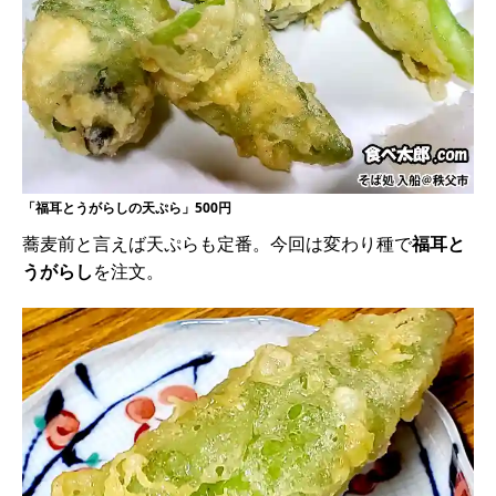
「福耳とうがらしの天ぷら」500円
蕎麦前と言えば天ぷらも定番。今回は変わり種で
福耳と
うがらし
を注文。