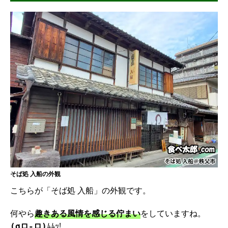
そば処 入船の外観
こちらが「そば処 入船」の外観です。
何やら
趣きある風情を感じる佇まい
をしていますね。
ﾑﾑｯ!
(σロ-ロ)