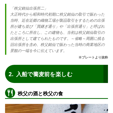
「秩父銘仙出張所二」
大正時代から昭和時代初期に秩父銘仙の取引で賑わった
当時、近在近郷の織物工場が製品取引をするための出張
所が建ち並び「買継ぎ通り」や「出張所通り」と呼ばれ
たところに所在し、この建物も、当初は秩父銘仙取引の
出張所として建てられたものです。～省略～周囲に残る
旧出張所を含め、秩父銘仙で賑わった当時の商業地区の
景観の一端を今に伝えています。
※プレートより抜粋
入船で蕎麦前を楽しむ
秩父の酒と秩父の食