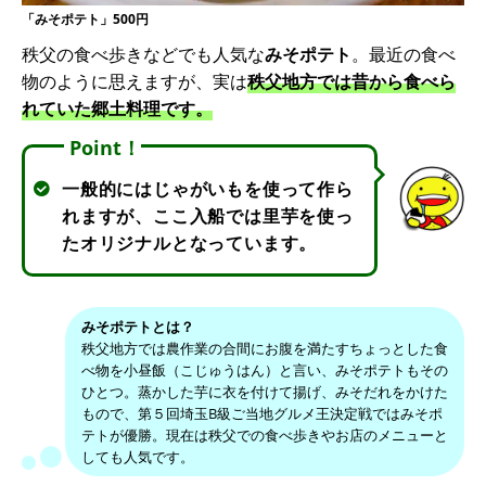
「みそポテト」500円
秩父の食べ歩きなどでも人気な
みそポテト
。最近の食べ
物のように思えますが、実は
秩父地方では昔から食べら
れていた郷土料理です。
Point！
一般的にはじゃがいもを使って作ら
れますが、ここ入船では里芋を使っ
たオリジナルとなっています。
みそポテトとは？
秩父地方では農作業の合間にお腹を満たすちょっとした食
べ物を小昼飯（こじゅうはん）と言い、みそポテトもその
ひとつ。蒸かした芋に衣を付けて揚げ、みそだれをかけた
もので、第５回埼玉B級ご当地グルメ王決定戦ではみそポ
テトが優勝。現在は秩父での食べ歩きやお店のメニューと
しても人気です。