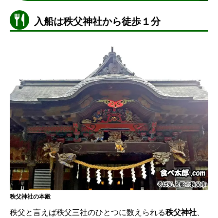
入船は秩父神社から徒歩１分
秩父神社の本殿
秩父と言えば秩父三社のひとつに数えられる
秩父神社
、