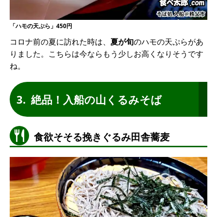
「ハモの天ぷら」450円
コロナ前の夏に訪れた時は、
夏が旬
のハモの天ぷらがあ
りました。こちらは今ならもう少しお高くなりそうです
ね。
絶品！入船の山くるみそば
食欲そそる挽きぐるみ田舎蕎麦