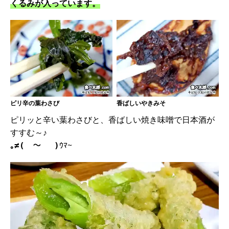
くるみが入っています。
ピリ辛の葉わさび
香ばしいやきみそ
ピリッと辛い葉わさびと、香ばしい焼き味噌で日本酒が
すすむ～♪
ｳﾏ~
｡≠(￣～￣ )