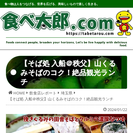
食べ物は人をつなげる、世界を広げる、美味しいもので楽しく生きる。
Foods connect people, broaden your horizons, Let's be live happily with delicious
food.
【そば処 入船＠秩父】山くる
みそばのコク！絶品観光ラン
チ
HOME
飲食店レポート
埼玉県
【そば処 入船＠秩父】山くるみそばのコク！絶品観光ランチ
2024/01/22