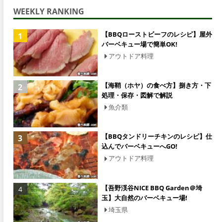
WEEKLY RANKING
【BBQローストビーフのレシピ】屋外
バーベキュー場で簡単OK!
アウトドア料理
【海鞘（ホヤ）の食べ方】捌き方・下
処理・保存・図解で解説
魚介類
【BBQタンドリーチキンのレシピ】仕
込んでバーベキューへGO!
アウトドア料理
【吾野渓谷NICE BBQ Garden＠埼
玉】大自然のバーベキュー場!
埼玉県