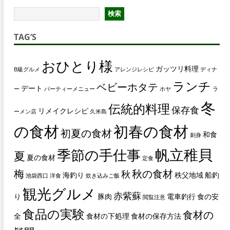
検索
TAG’S
おひとり様
ガッツリ料理
B級グルメ
アレンジレシピ
ディナ
ランチ
ベビーホタテ
デート
ー
パーティーメニュー
ホヤ
ラ
冬
伝統的料理
保存食
リメイクレシピ
ーメン店
久米島
の食材
初春の食材
初夏の食材
和食
刺身
帆立稚貝
季節の手仕事
夏
夏の食材
定食
梅
秋の食材
秋
海釣り
秩父地域
船釣
池袋西口
洋食
炊き込みご飯
観光グルメ
赤紫蘇
り
豚肉
電車釣行
食の安
閲覧注意
食品の実験
食材の
全
食材の下処理
食材の保存方法