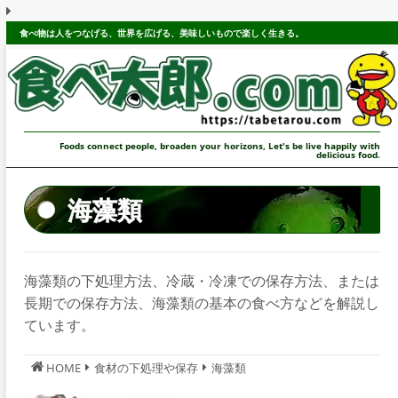
食べ物は人をつなげる、世界を広げる、美味しいもので楽しく生きる。
Foods connect people, broaden your horizons, Let's be live happily with
delicious food.
海藻類
海藻類の下処理方法、冷蔵・冷凍での保存方法、または
長期での保存方法、海藻類の基本の食べ方などを解説し
ています。
HOME
食材の下処理や保存
海藻類