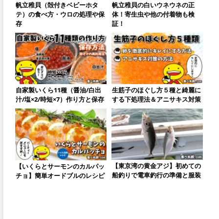
帆立稚貝（殻付きベビーホタ
帆立稚貝の白いウネウネの正
テ）の食べ方・ウロの処理や保
体！寄生虫や他の付着物も検
存
証！
自家製いくら11種（醤油/白出
生筋子のほぐし方５種と綺麗に
汁/塩×2/時短×7）作り方と保存
する下処理法＆アニサキス対策
【東京湾の黄金アジ】初めての
【いくらとサーモンのカルパッ
船釣りで電車釣行の準備と服装
チョ】簡単オードブルのレシピ