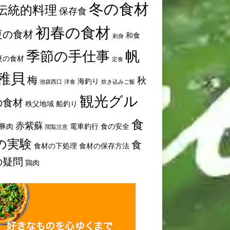
冬の食材
伝統的料理
保存食
初春の食材
夏の食材
和食
刺身
帆
季節の手仕事
夏の食材
定食
稚貝
梅
秋
海釣り
池袋西口
洋食
炊き込みご飯
観光グル
の食材
秩父地域
船釣り
食
赤紫蘇
豚肉
電車釣行
食の安全
閲覧注意
の実験
食
食材の下処理
食材の保存方法
の疑問
鶏肉