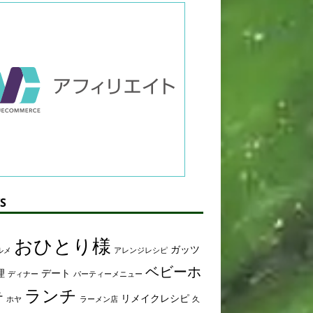
S
おひとり様
ガッツ
ルメ
アレンジレシピ
ベビーホ
理
デート
ディナー
パーティーメニュー
ランチ
テ
リメイクレシピ
ホヤ
ラーメン店
久