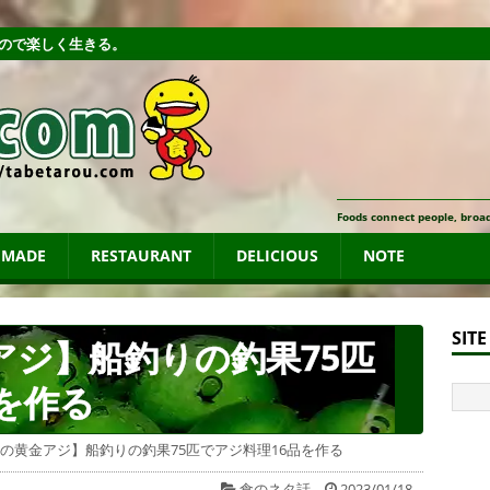
ので楽しく生きる。
Foods connect people, broad
MADE
RESTAURANT
DELICIOUS
NOTE
SIT
アジ】船釣りの釣果75匹
を作る
の黄金アジ】船釣りの釣果75匹でアジ料理16品を作る
食のネタ話
2023/01/18