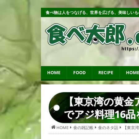
食べ物は人をつなげる、世界を広げる、美味しいも
HOME
FOOD
RECIPE
HOME
【東京湾の黄金
でアジ料理16品
HOME
食の雑記帳
食のネタ話
【東京湾