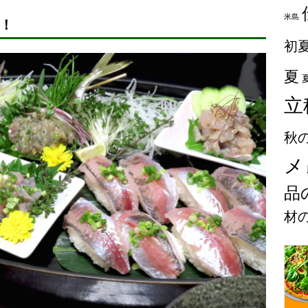
米島
！
初
夏
立
秋
メ
品
材