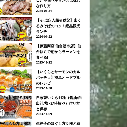
な作り方
2024-01-31
【そば処 入船＠秩父】山く
るみそばのコク！絶品観光
ランチ
2024-01-22
【伊藤商店 仙台朝市店】仙
台駅近で朝からラーメンを
食べる!
2023-12-22
【いくらとサーモンのカル
パッチョ】簡単オードブル
のレシピ
2023-11-30
自家製いくら11種（醤油/白
出汁/塩×2/時短×7）作り方
と保存
2023-11-09
生筋子のほぐし方５種と綺