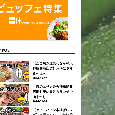
 POST
【たこ焼き道楽わなか＠天
神橋筋商店街】お得に５種
食べ比べ
2024-05-02
【肉のエサカ＠天神橋筋商
店街】安い昼呑みランチで
肉まつり
2024-02-24
【アイスバイン本格派レシ
ピ】本場ベルリンの伝統的