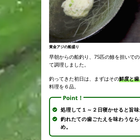
黄金アジの船盛り
早朝からの船釣り、75匹の鯵を担いで
て調理しました。
釣ってきた初日は、まずはその
鮮度と歯
料理を６品。
Point！
処理して１～２日寝かせると旨味
釣れたての歯ごたえを味わうなら
め。