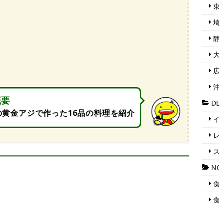
東
埼
静
大
広
沖
概要
DE
の黄金アジで作った16品の料理を紹介
イ
レ
ス
N
食
食