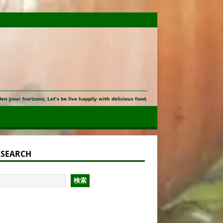
en your horizons, Let's be live happily with delicious food.
E SEARCH
検索