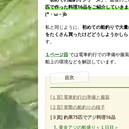
匹で作った料理16品をご紹介していき
(*・ω－)b
私と同じように、
初めての船釣りで大量
をたくさん買ったけどどうしようかしら
す。
１ページ目
では電車釣行での準備や服装
船上の環境などを解説しています。
目次
[１頁] 電車釣行の準備と服装
[２頁] 実際の船釣りの様子
[３頁] 釣果75匹でアジ料理16品
黄金アジの船盛り＜１日目＞