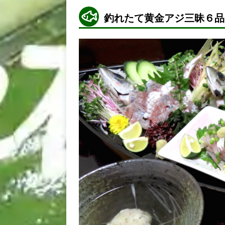
釣れたて黄金アジ三昧６品