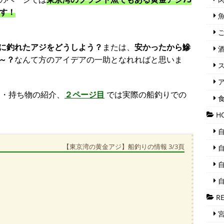
ます！
魚
ご
に釣れたアジをどうしよう？
または、
安かったから鰺
酒
～？
なんて方のアイデアの一助となれればと思いま
ス
ア
・持ち物の紹介、
２ページ目
では実際の船釣りでの
食
H
自
【東京湾の黄金アジ】船釣りの情報 3/3頁
自
自
自
RE
宮