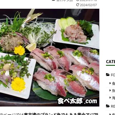
2024/02/07
CAT
F
食
魚
海
RE
のページでは
東京湾のブランド魚でもある黄金アジ75
肉