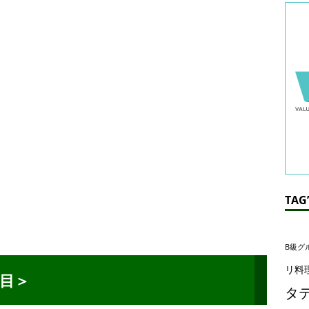
TAG’
B級グ
リ料
目＞
タ