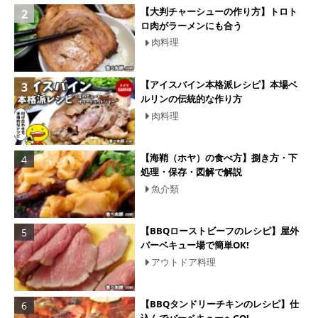
【大判チャーシューの作り方】トロト
ロ肉がラーメンにも合う
肉料理
【アイスバイン本格派レシピ】本場ベ
ルリンの伝統的な作り方
肉料理
【海鞘（ホヤ）の食べ方】捌き方・下
処理・保存・図解で解説
魚介類
【BBQローストビーフのレシピ】屋外
バーベキュー場で簡単OK!
アウトドア料理
【BBQタンドリーチキンのレシピ】仕