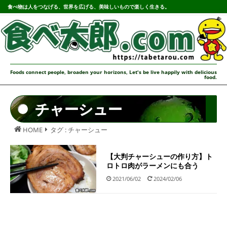
食べ物は人をつなげる、世界を広げる、美味しいもので楽しく生きる。
Foods connect people, broaden your horizons, Let's be live happily with delicious
food.
チャーシュー
HOME
タグ : チャーシュー
【大判チャーシューの作り方】ト
ロトロ肉がラーメンにも合う
2021/06/02
2024/02/06