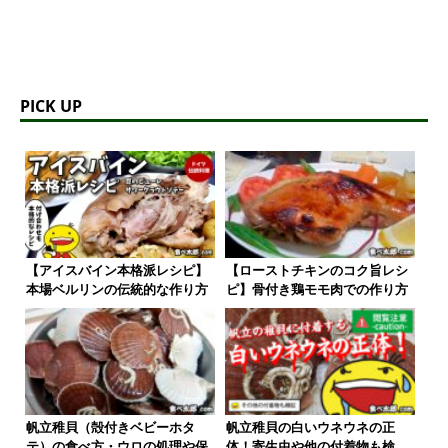
PICK UP
【ローストチキンのコク旨レシ
【アイスバイン本格派レシピ】
ピ】骨付き鶏モモ肉での作り方
本場ベルリンの伝統的な作り方
帆立稚貝（殻付きベビーホタ
帆立稚貝の白いウネウネの正
テ）の食べ方・ウロの処理や保
体！寄生虫や他の付着物も検