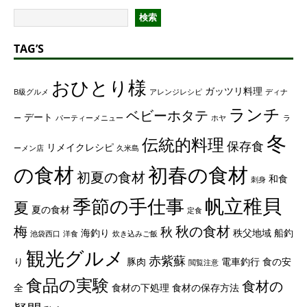
検索
TAG’S
おひとり様
ガッツリ料理
B級グルメ
アレンジレシピ
ディナ
ランチ
ベビーホタテ
デート
ー
パーティーメニュー
ホヤ
ラ
冬
伝統的料理
保存食
リメイクレシピ
ーメン店
久米島
の食材
初春の食材
初夏の食材
和食
刺身
帆立稚貝
季節の手仕事
夏
夏の食材
定食
梅
秋の食材
秋
海釣り
秩父地域
船釣
池袋西口
洋食
炊き込みご飯
観光グルメ
赤紫蘇
り
豚肉
電車釣行
食の安
閲覧注意
食品の実験
食材の
全
食材の下処理
食材の保存方法