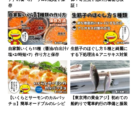
存
証！
自家製いくら11種（醤油/白出汁/
生筋子のほぐし方５種と綺麗に
塩×2/時短×7）作り方と保存
する下処理法＆アニサキス対策
【東京湾の黄金アジ】初めての
【いくらとサーモンのカルパッ
船釣りで電車釣行の準備と服装
チョ】簡単オードブルのレシピ